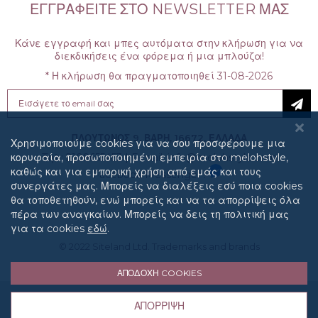
ΕΓΓΡΑΦΕΊΤΕ ΣΤΟ NEWSLETTER ΜΑΣ
Κάνε εγγραφή και μπες αυτόματα στην κλήρωση για να
διεκδικήσεις ένα φόρεμα ή μια μπλούζα!
* Η κλήρωση θα πραγματοποιηθεί 31-08-2026
Sign
Up
for
Our
ΠΛΟΥΤΩΝΟΣ 9, ΒΑΡΗ, 16672, ΕΛΛΑΔΑ
Χρησιμοποιούμε cookies για να σου προσφέρουμε μια
Newsletter:
κορυφαία, προσωποποιημένη εμπειρία στo melohstyle,
Τηλ: 2109655453
|
E-mail: info@melohstyle.com
καθώς και για εμπορική χρήση από εμάς και τους
Facebook Messenger :
συνεργάτες μας. Μπορείς να διαλέξεις εσύ ποια cookies
θα τοποθετηθούν, ενώ μπορείς και να τα απορρίψεις όλα
πέρα των αναγκαίων. Μπορείς να δεις τη πολιτική μας
για τα cookies
εδώ
.
© 2022
Siteland Ltd
. Trademarks and brands
ΑΠΟΔΟΧΉ COOKIES
Ποιοί είμαστε
Όροι χρήσης
Τρόποι Αποστολής
ΑΠΌΡΡΙΨΗ