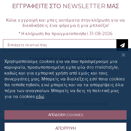
ΕΓΓΡΑΦΕΊΤΕ ΣΤΟ NEWSLETTER ΜΑΣ
Κάνε εγγραφή και μπες αυτόματα στην κλήρωση για να
διεκδικήσεις ένα φόρεμα ή μια μπλούζα!
* Η κλήρωση θα πραγματοποιηθεί 31-08-2026
Sign
Up
for
Our
ΠΛΟΥΤΩΝΟΣ 9, ΒΑΡΗ, 16672, ΕΛΛΑΔΑ
Χρησιμοποιούμε cookies για να σου προσφέρουμε μια
Newsletter:
κορυφαία, προσωποποιημένη εμπειρία στo melohstyle,
Τηλ: 2109655453
|
E-mail: info@melohstyle.com
καθώς και για εμπορική χρήση από εμάς και τους
Facebook Messenger :
συνεργάτες μας. Μπορείς να διαλέξεις εσύ ποια cookies
θα τοποθετηθούν, ενώ μπορείς και να τα απορρίψεις όλα
πέρα των αναγκαίων. Μπορείς να δεις τη πολιτική μας
για τα cookies
εδώ
.
© 2022
Siteland Ltd
. Trademarks and brands
ΑΠΟΔΟΧΉ COOKIES
Ποιοί είμαστε
Όροι χρήσης
Τρόποι Αποστολής
ΑΠΌΡΡΙΨΗ