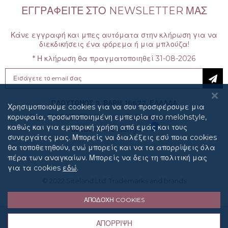
ΕΓΓΡΑΦΕΊΤΕ ΣΤΟ NEWSLETTER ΜΑΣ
Κάνε εγγραφή και μπες αυτόματα στην κλήρωση για να
διεκδικήσεις ένα φόρεμα ή μια μπλούζα!
* Η κλήρωση θα πραγματοποιηθεί 31-08-2026
Sign
Up
for
Our
ΠΛΟΥΤΩΝΟΣ 9, ΒΑΡΗ, 16672, ΕΛΛΑΔΑ
Χρησιμοποιούμε cookies για να σου προσφέρουμε μια
Newsletter:
κορυφαία, προσωποποιημένη εμπειρία στo melohstyle,
Τηλ: 2109655453
|
E-mail: info@melohstyle.com
καθώς και για εμπορική χρήση από εμάς και τους
Facebook Messenger :
συνεργάτες μας. Μπορείς να διαλέξεις εσύ ποια cookies
θα τοποθετηθούν, ενώ μπορείς και να τα απορρίψεις όλα
πέρα των αναγκαίων. Μπορείς να δεις τη πολιτική μας
για τα cookies
εδώ
.
© 2022
Siteland Ltd
. Trademarks and brands
ΑΠΟΔΟΧΉ COOKIES
Ποιοί είμαστε
Όροι χρήσης
Τρόποι Αποστολής
ΑΠΌΡΡΙΨΗ