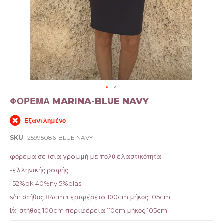
Μετάβαση
ΦΟΡΕΜΑ MARINA-BLUE NAVY
στην
αρχή
Εξαντλημένο
της
συλλογής
SKU
25995086-BLUE NAVY
εικόνων
φόρεμα σε ίσια γραμμή με πολύ ελαστικότητα
-ελληνικής ραφής
-52%bk 40%ny 5%elas
s/m στήθος 84cm περιφέρεια 100cm μήκος 105cm
l/xl στήθος 100cm περιφέρεια 110cm μήκος 105cm