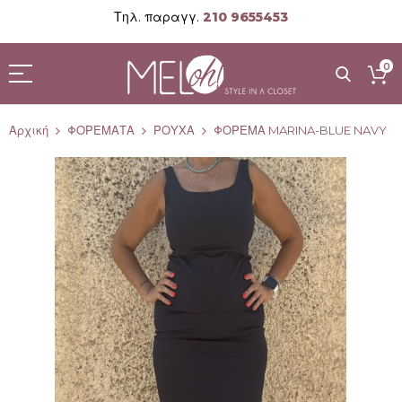
Τηλ. παραγγ.
210 9655453
Μετάβαση
στο
0
περιεχόμενο
Αρχική
ΦΟΡΕΜΑΤΑ
ΡΟΥΧΑ
ΦΟΡΕΜΑ MARINA-BLUE NAVY
Μετάβαση
στο
τέλος
της
συλλογής
εικόνων