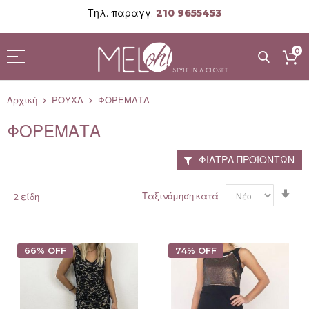
Τηλ. παραγγ.
210 9655453
Μετάβαση
στο
0
περιεχόμενο
Αρχική
ΡΟΥΧΑ
ΦΟΡΕΜΑΤΑ
ΦΟΡΕΜΑΤΑ
ΦΊΛΤΡΑ ΠΡΟΪΌΝΤΩΝ
Ορ
Ταξινόμηση κατά
2
είδη
Αύ
Κα
66% OFF
74% OFF