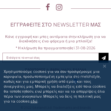
ΕΓΓΡΑΦΕΊΤΕ ΣΤΟ NEWSLETTER ΜΑΣ
Κάνε εγγραφή και μπες αυτόματα στην κλήρωση για να
διεκδικήσεις ένα φόρεμα ή μια μπλούζα!
* Η κλήρωση θα πραγματοποιηθεί 31-08-2026
Sign
Up
for
Our
ΠΛΟΥΤΩΝΟΣ 9, ΒΑΡΗ, 16672, ΕΛΛΑΔΑ
Χρησιμοποιούμε cookies για να σου προσφέρουμε μια
Newsletter:
κορυφαία, προσωποποιημένη εμπειρία στo melohstyle,
Τηλ: 2109655453
|
E-mail: info@melohstyle.com
καθώς και για εμπορική χρήση από εμάς και τους
Facebook Messenger :
συνεργάτες μας. Μπορείς να διαλέξεις εσύ ποια cookies
θα τοποθετηθούν, ενώ μπορείς και να τα απορρίψεις όλα
πέρα των αναγκαίων. Μπορείς να δεις τη πολιτική μας
για τα cookies
εδώ
.
© 2022
Siteland Ltd
. Trademarks and brands